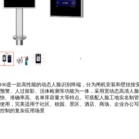
100
是一款高性能
的动态
人脸识别
终端
，
分为闸机安装和壁挂按
预警
、人过留影、活体检测
等功能为一体
，采用宽动态高清人脸
快、准确率高
、名单库容量大等
特点
。可搭配人脸工地实名制管
使用，完美适用于
社区、
校园
、
景区
、
酒店
、商场、企业办公写
控制的复杂应用场景