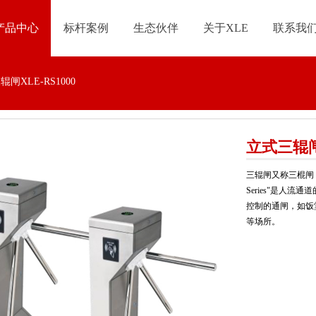
产品中心
标杆案例
生态伙伴
关于XLE
联系我
闸XLE-RS1000
立式三辊闸X
三辊闸又称三棍闸，是
Series"是人
控制的通闸，如饭
等场所。