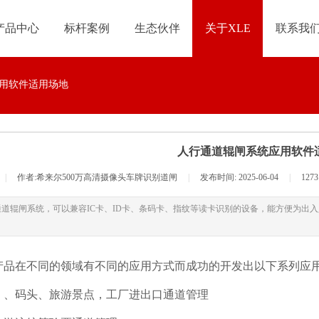
产品中心
标杆案例
生态伙伴
关于XLE
联系我
用软件适用场地
人行通道辊闸系统应用软件
|
作者:希来尔
500万高清摄像头车牌识别道闸
|
发布时间:
2025-06-04
|
127
通道辊闸系统，可以兼容IC卡、ID卡、条码卡、指纹等读卡识别的设备，能方便为出
产品在不同的领域有不同的应用方式而成功的开发出以下系列应
、、码头、旅游景点，工厂进出口通道管理