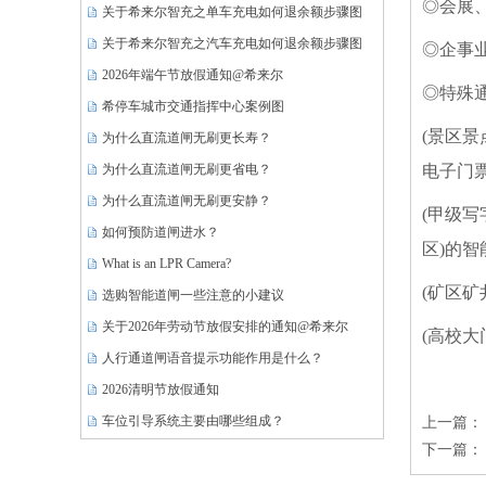
◎会展
关于希来尔智充之单车充电如何退余额步骤图
关于希来尔智充之汽车充电如何退余额步骤图
◎企事
2026年端午节放假通知@希来尔
◎特殊通
希停车城市交通指挥中心案例图
(景区
为什么直流道闸无刷更长寿？
为什么直流道闸无刷更省电？
电子门
为什么直流道闸无刷更安静？
(甲级
如何预防道闸进水？
区)的智
What is an LPR Camera?
(矿区
选购智能道闸一些注意的小建议
关于2026年劳动节放假安排的通知@希来尔
(高校
人行通道闸语音提示功能作用是什么？
2026清明节放假通知
车位引导系统主要由哪些组成？
上一篇：
下一篇：