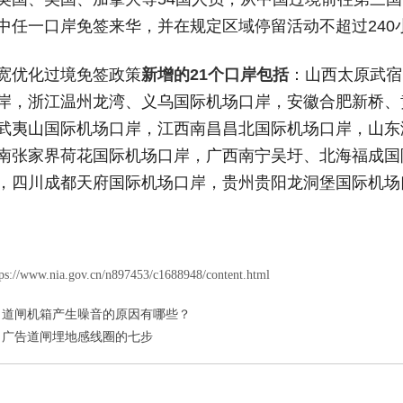
中任一口岸免签来华，并在规定区域停留活动不超过240
宽优化过境免签政策
新增的21个口岸包括
：山西太原武宿
岸，浙江温州龙湾、义乌国际机场口岸，安徽合肥新桥、
武夷山国际机场口岸，江西南昌昌北国际机场口岸，山东
南张家界荷花国际机场口岸，广西南宁吴圩、北海福成国
，四川成都天府国际机场口岸，贵州贵阳龙洞堡国际机场
//www.nia.gov.cn/n897453/c1688948/content.html
道闸机箱产生噪音的原因有哪些？
广告道闸埋地感线圈的七步