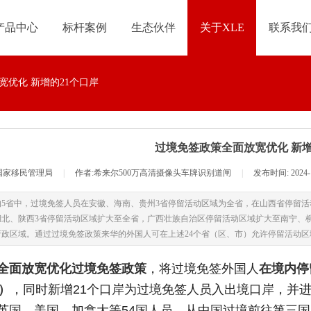
产品中心
标杆案例
生态伙伴
关于XLE
联系我
宽优化 新增的21个口岸
过境免签政策全面放宽优化 新增
国家移民管理局
|
作者:希来尔
500万高清摄像头车牌识别道闸
|
发布时间:
2024-
的5省中，过境免签人员在安徽、海南、贵州3省停留活动区域为全省，在山西省停留
湖北、陕西3省停留活动区域扩大至全省，广西壮族自治区停留活动区域扩大至南宁、
行政区域。通过过境免签政策来华的外国人可在上述24个省（区、市）允许停留活动
全面放宽优化过境免签政策
，将过境免签外国人
在境内停
天）
，同时新增21个口岸为过境免签人员入出境口岸，并
英国、美国、加拿大等54国人员，从中国过境前往第三国