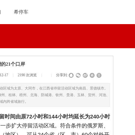
们
希停车
的21个口岸
12-17
|
2190
次浏览
|
|
分享到:
活动区域为太原、大同市，在江西省停留活动区域为南昌、景德镇市。
柳州、桂林、梧州、北海、防城港、钦州、贵港、玉林、贺州、河池、
区域内跨省域旅行。
留时间由原72小时和144小时均延长为240小时
进一步扩大停留活动区域。符合条件的俄罗斯、
（地区），可从24个省（区、市）60个对外开