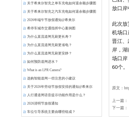
关于希来尔智充之单车充电如何退余额步骤图
放口岸
关于希来尔智充之汽车充电如何退余额步骤图
2026年端午节放假通知@希来尔
此次放
希停车城市交通指挥中心案例图
机场口
为什么直流道闸无刷更长寿？
晋江、
为什么直流道闸无刷更省电？
岸，湖
为什么直流道闸无刷更安静？
场口岸
如何预防道闸进水？
60个。
What is an LPR Camera?
选购智能道闸一些注意的小建议
关于2026年劳动节放假安排的通知@希来尔
原文：https:
人行通道闸语音提示功能作用是什么？
上一篇：
2026清明节放假通知
下一篇：
车位引导系统主要由哪些组成？